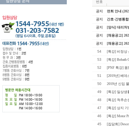
입원상담 문의
번호
공지
면회 안내 (202
공지
간호·간병통합
공지
[양식] 대리
공지
[채용공고] 2
공지
[채용공고] 2
54
[특강] 비정상 
53
[특강] Bobath Con
52
[PNF 특강] 
51
[2019년] 베
50
2019년 신입
49
[특강] 일상생
48
[특강] 척추손
47
[특강] 상지 기능
46
[특강] Motor P
45
[집담회] Descend