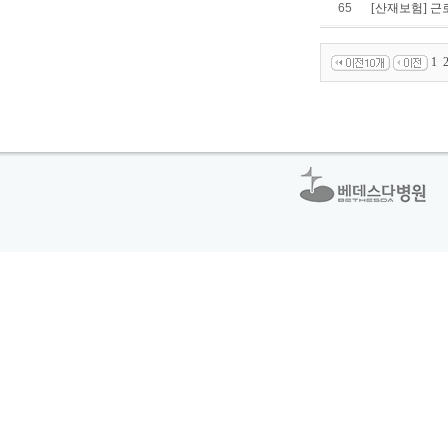
65
[산재보험] 
1