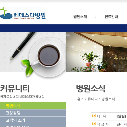
커뮤니티
병원소식
환자중심병원 베데스다재활병원
홈 > 커뮤니티 > 병원소식
병원소식
건강칼럼
제 목
[알림
고객의 소리
작 성 자
관리자