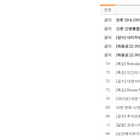
번호
공지
면회 안내 (202
공지
간호·간병통합
공지
[양식] 대리
공지
[채용공고] 2
공지
[채용공고] 2
74
[특강] Reticular
73
[특강] 인간의
72
[공지] 대면/
71
[특강] Human 
70
[2022년] 대
69
대면 면회 사
68
[공지] 추석연
[알림] 코로나
66
[보건복지부지