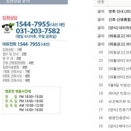
입원상담 문의
번호
공지
면회 안내 (202
공지
간호·간병통합
공지
[양식] 대리
공지
[채용공고] 2
공지
[채용공고] 2
24
[채용공고] 간
23
[재활센터] 외
22
[재활센터] 
21
[재활센터] 컨
20
6월4일 지방
19
2014년 치료사
18
보건복지부 의
17
[양식] 진료기
16
병원인증준비 
15
[양식] 베데