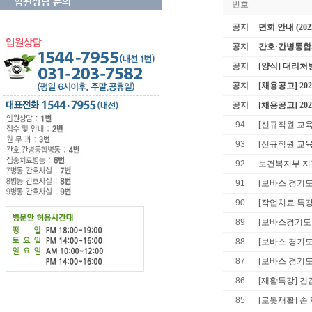
입원상담 문의
번호
공지
면회 안내 (202
공지
간호·간병통합
공지
[양식] 대리
공지
[채용공고] 2
공지
[채용공고] 2
94
[신규직원 교육
93
[신규직원 교육
92
보건복지부 지
91
[보바스 경기도
90
[작업치료 특강
89
[보바스경기도
88
[보바스 경기도
87
[보바스 경기도
86
[재활특강] 견
85
[로봇재활] 