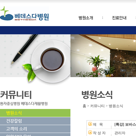
커뮤니티
병원소식
환자중심병원 베데스다재활병원
홈 > 커뮤니티 > 병원소식
병원소식
건강칼럼
제 목
[특강] 보바
고객의 소리
작 성 자
관리자