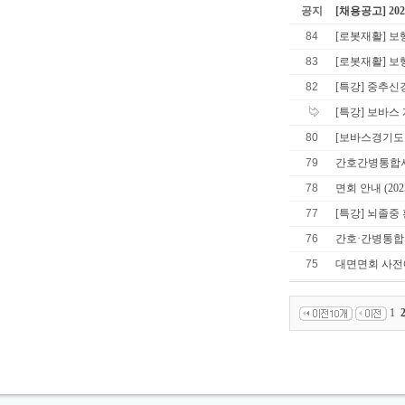
공지
[채용공고] 2
84
[로봇재활] 보
83
[로봇재활] 보
82
[특강] 중추신
[특강] 보바스
80
[보바스경기도
79
간호간병통합서
78
면회 안내 (202
77
[특강] 뇌졸중
76
간호·간병통합
75
대면면회 사전
1