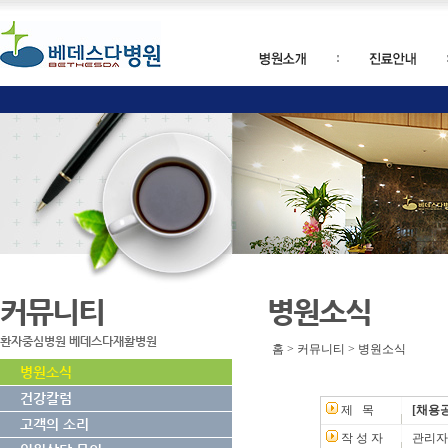
커뮤니티
병원소식
환자중심병원 베데스다재활병원
홈 > 커뮤니티 > 병원소식
병원소식
건강칼럼
제 목
[채용공
고객의 소리
작 성 자
관리자