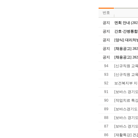
번호
공지
면회 안내 (202
공지
간호·간병통합
공지
[양식] 대리
공지
[채용공고] 2
공지
[채용공고] 2
94
[신규직원 교육
93
[신규직원 교육
92
보건복지부 지
91
[보바스 경기도
90
[작업치료 특강
89
[보바스경기도
88
[보바스 경기도
87
[보바스 경기도
86
[재활특강] 견