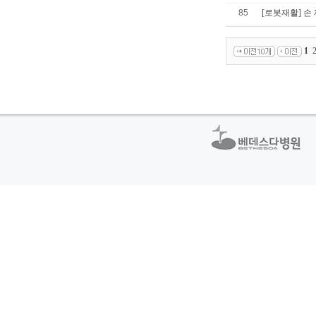
85
[로봇재활] 
1